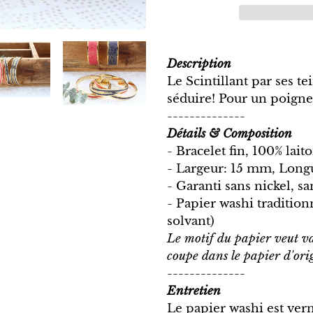
Ajout
d'un
Description
produit
Le Scintillant par ses t
à
séduire! Pour un poigne
votre
--------------
panier
Détails & Composition
- Bracelet fin, 100% lait
- Largeur: 15 mm, Long
- Garanti sans nickel, 
- Papier washi tradition
solvant)
Le motif du papier veut var
coupe dans le papier d'ori
--------------
Entretien
Le papier washi est verni