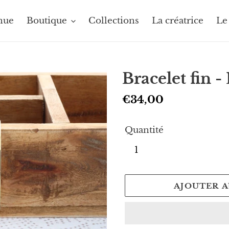
nue
Boutique
Collections
La créatrice
Le
Bracelet fin -
Prix
€34,00
normal
Quantité
AJOUTER A