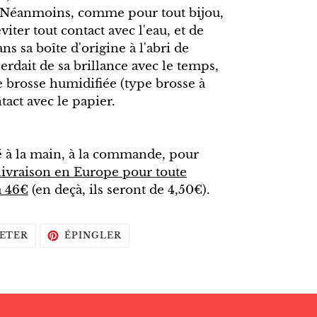
. Néanmoins, comme pour tout bijou,
ter tout contact avec l'eau, et de
s sa boîte d'origine à l'abri de
perdait de sa brillance avec le temps,
te brosse humidifiée (type brosse à
tact avec le papier.
é à la main, à la commande, pour
e livraison en Europe pour toute
à 46€
(en deçà, ils seront de 4,50€).
TWEETER
ÉPINGLER
ETER
ÉPINGLER
SUR
SUR
TWITTER
PINTEREST