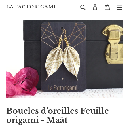
Passer
Rechercher
Se connecte
Panier
LA FACTORIGAMI
au
contenu
Boucles d'oreilles Feuille
origami - Maât