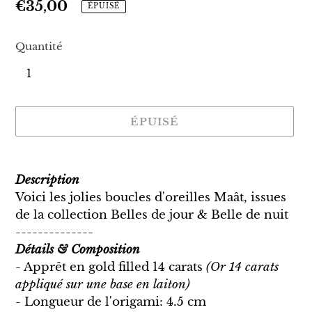
Prix
€35,00
ÉPUISÉ
normal
Quantité
ÉPUISÉ
Ajout
d'un
Description
produit
Voici les jolies boucles d'oreilles Maât, issues
à
de la collection Belles de jour & Belle de nuit
votre
--------------
panier
Détails & Composition
- Apprêt en gold filled 14 carats
(Or 14 carats
appliqué sur une base en laiton)
- Longueur de l'origami: 4.5 cm