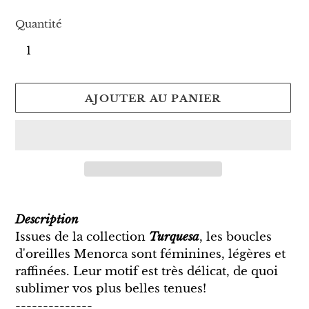
normal
Quantité
AJOUTER AU PANIER
Ajout
d'un
Description
produit
Issues de la collection
Turquesa
, les boucles
à
d'oreilles Menorca sont féminines, légères et
votre
raffinées. Leur motif est très délicat, de quoi
panier
sublimer vos plus belles tenues!
--------------