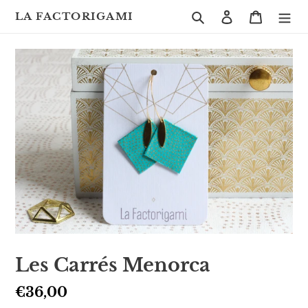
Passer
Rechercher
Se connecte
Panier
LA FACTORIGAMI
au
contenu
Les Carrés Menorca
Prix
€36,00