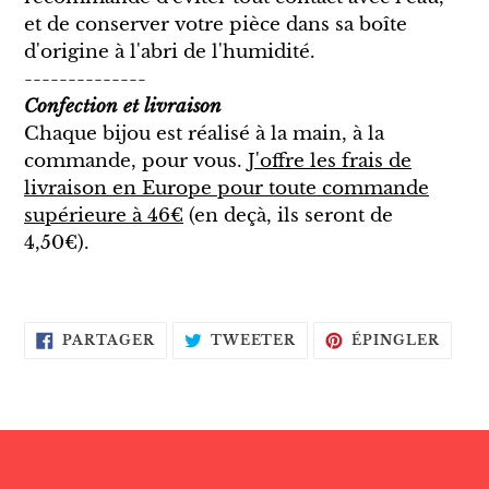
et de conserver votre pièce dans sa boîte
d'origine à l'abri de l'humidité.
--------------
Confection et livraison
Chaque bijou est réalisé à la main, à la
commande, pour vous.
J'offre les frais de
livraison en Europe pour toute commande
supérieure à 46€
(en deçà, ils seront de
4,50€).
PARTAGER
TWEETER
ÉPIN
PARTAGER
TWEETER
ÉPINGLER
SUR
SUR
SUR
FACEBOOK
TWITTER
PINT