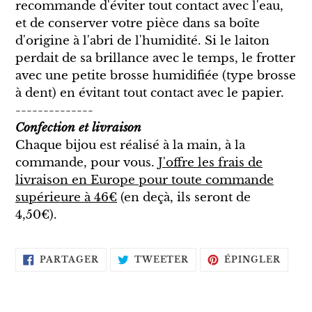
recommande d'éviter tout contact avec l'eau,
et de conserver votre pièce dans sa boîte
d'origine à l'abri de l'humidité. Si le laiton
perdait de sa brillance avec le temps, le frotter
avec une petite brosse humidifiée (type brosse
à dent) en évitant tout contact avec le papier.
--------------
Confection et livraison
Chaque bijou est réalisé à la main, à la
commande, pour vous.
J'offre les frais de
livraison en Europe pour toute commande
supérieure à 46€
(en deçà, ils seront de
4,50€).
PARTAGER
TWEETER
ÉPIN
PARTAGER
TWEETER
ÉPINGLER
SUR
SUR
SUR
FACEBOOK
TWITTER
PINT