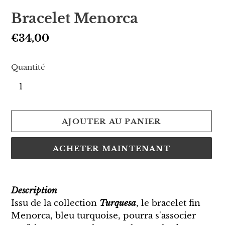
Bracelet Menorca
Prix
€34,00
normal
Quantité
AJOUTER AU PANIER
ACHETER MAINTENANT
Ajout
d'un
Description
produit
Issu de la collection
Turquesa
, le bracelet fin
à
Menorca, bleu turquoise, pourra s'associer
votre